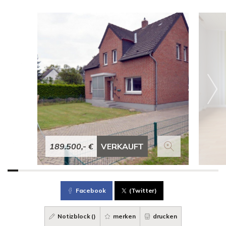
189.500,- €
VERKAUFT
Facebook
(Twitter)
Notizblock (
)
merken
drucken