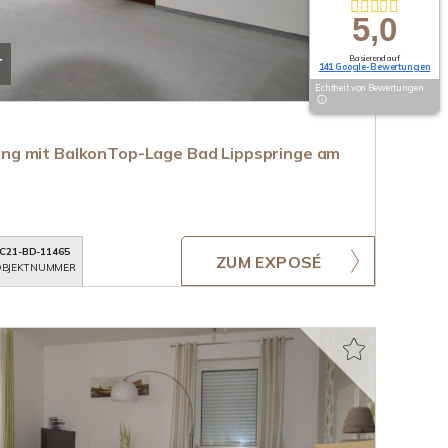
5,0
Basierend auf
T
141 Google-Bewertungen
Echtheit von Bewertungen
g mit BalkonTop-Lage Bad Lippspringe am
C21-BD-11465
ZUM EXPOSÉ
BJEKTNUMMER