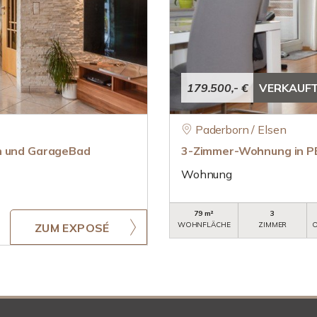
179.500,- €
VERKAUF
Paderborn / Elsen
en und GarageBad
3-Zimmer-Wohnung in PB
Wohnung
79 m²
3
WOHNFLÄCHE
ZIMMER
O
ZUM EXPOSÉ