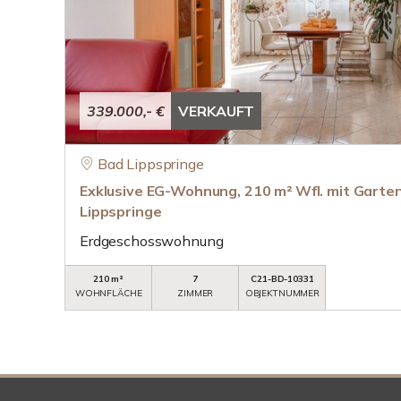
339.000,- €
VERKAUFT
Bad Lippspringe
Exklusive EG-Wohnung, 210 m² Wfl. mit Gart
Lippspringe
Erdgeschosswohnung
210 m²
7
C21-BD-10331
WOHNFLÄCHE
ZIMMER
OBJEKTNUMMER