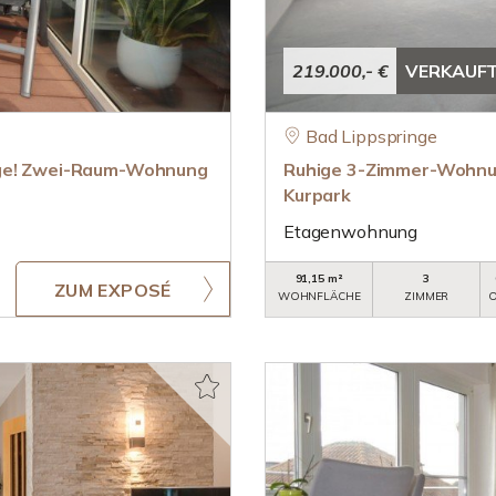
219.000,- €
VERKAUF
Bad Lippspringe
age! Zwei-Raum-Wohnung
Ruhige 3-Zimmer-Wohnun
Kurpark
Etagenwohnung
91,15 m²
3
ZUM EXPOSÉ
WOHNFLÄCHE
ZIMMER
O