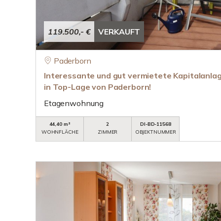
119.500,- €
VERKAUFT
Paderborn
Interessante und gut vermietete Kapitalanl
in Top-Lage von Paderborn!
Etagenwohnung
44,40 m²
2
DI-BD-11568
WOHNFLÄCHE
ZIMMER
OBJEKTNUMMER