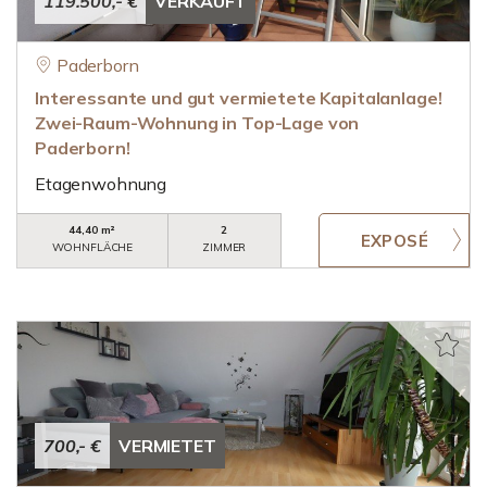
119.500,- €
VERKAUFT
Paderborn
Interessante und gut vermietete Kapitalanlage!
Zwei-Raum-Wohnung in Top-Lage von
Paderborn!
Etagenwohnung
44,40 m²
2
WOHNFLÄCHE
ZIMMER
700,- €
VERMIETET