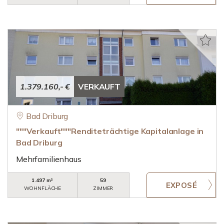
1.379.160,- €
VERKAUFT
Bad Driburg
"""Verkauft"""Renditeträchtige Kapitalanlage in
Bad Driburg
Mehrfamilienhaus
1.497 m²
59
WOHNFLÄCHE
ZIMMER