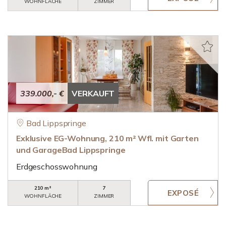
WOHNFLÄCHE
ZIMMER
339.000,- €
VERKAUFT
Bad Lippspringe
Exklusive EG-Wohnung, 210 m² Wfl. mit Garten
und GarageBad Lippspringe
Erdgeschosswohnung
210 m²
7
WOHNFLÄCHE
ZIMMER