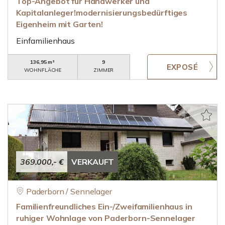
Top-Angebot für Handwerker und
Kapitalanleger!modernisierungsbedürftiges
Eigenheim mit Garten!
Einfamilienhaus
136,95 m²
9
WOHNFLÄCHE
ZIMMER
369.000,- €
VERKAUFT
Paderborn / Sennelager
Familienfreundliches Ein-/Zweifamilienhaus in
ruhiger Wohnlage von Paderborn-Sennelager