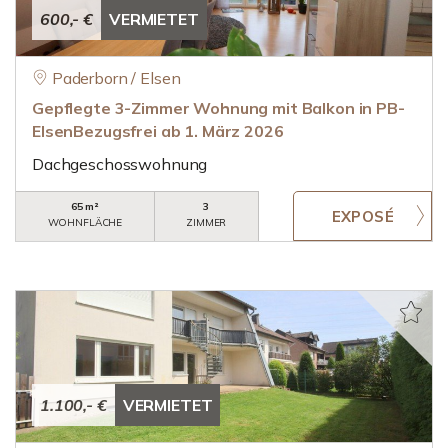
600,- €
VERMIETET
Paderborn / Elsen
Gepflegte 3-Zimmer Wohnung mit Balkon in PB-
ElsenBezugsfrei ab 1. März 2026
Dachgeschosswohnung
65 m²
3
WOHNFLÄCHE
ZIMMER
1.100,- €
VERMIETET