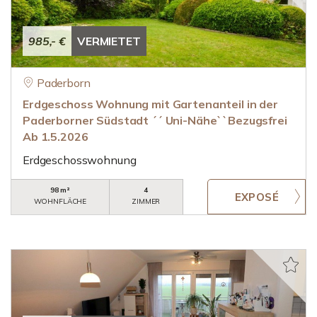
985,- €
VERMIETET
Paderborn
Erdgeschoss Wohnung mit Gartenanteil in der
Paderborner Südstadt ´´ Uni-Nähe``Bezugsfrei
Ab 1.5.2026
Erdgeschosswohnung
98 m²
4
WOHNFLÄCHE
ZIMMER