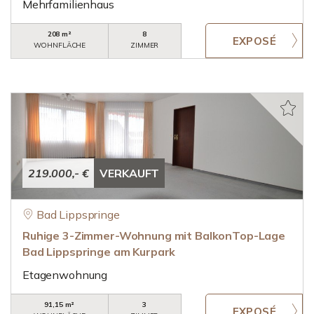
Mehrfamilienhaus
208 m²
8
WOHNFLÄCHE
ZIMMER
219.000,- €
VERKAUFT
Bad Lippspringe
Ruhige 3-Zimmer-Wohnung mit BalkonTop-Lage
Bad Lippspringe am Kurpark
Etagenwohnung
91,15 m²
3