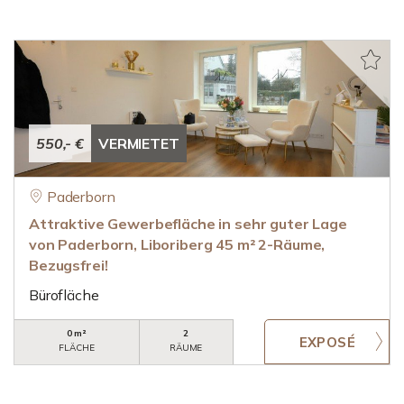
550,- €
VERMIETET
Paderborn
Attraktive Gewerbefläche in sehr guter Lage
von Paderborn, Liboriberg 45 m² 2-Räume,
Bezugsfrei!
Bürofläche
0 m²
2
FLÄCHE
RÄUME