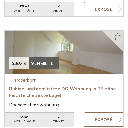
172 m²
6
WOHNFLÄCHE
ZIMMER
530,- €
VERMIETET
Paderborn
Ruhige, und gemütliche DG-Wohnung in PB nähe
FischteicheBeste Lage!
Dachgeschosswohnung
56 m²
2
WOHNFLÄCHE
ZIMMER