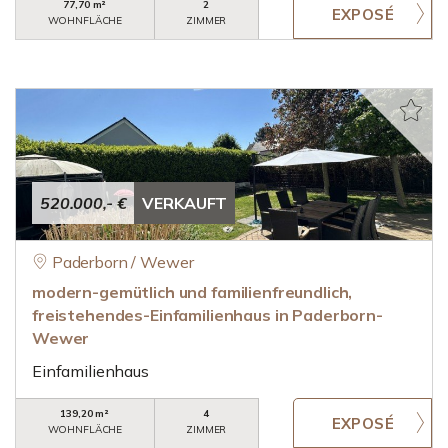
77,70 m²
2
WOHNFLÄCHE
ZIMMER
520.000,- €
VERKAUFT
Paderborn / Wewer
modern-gemütlich und familienfreundlich,
freistehendes-Einfamilienhaus in Paderborn-
Wewer
Einfamilienhaus
139,20 m²
4
WOHNFLÄCHE
ZIMMER