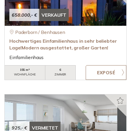
658.000,- €
VERKAUFT
Paderborn / Benhausen
Hochwertiges Einfamilienhaus in sehr beliebter
Lage!Modern ausgestattet, großer Garten!
Einfamilienhaus
155 m²
6
WOHNFLÄCHE
ZIMMER
925,- €
VERMIETET