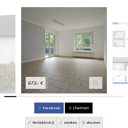
672,- €
Facebook
(Twitter)
Notizblock (
)
merken
drucken