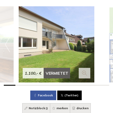
1.100,- €
VERMIETET
Facebook
(Twitter)
Notizblock (
)
merken
drucken