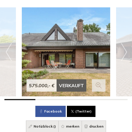
575.000,- €
VERKAUFT
Facebook
(Twitter)
Notizblock (
)
merken
drucken