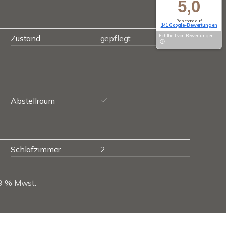
5,0
Basierend auf
141 Google-Bewertungen
Echtheit von Bewertungen
Zustand
gepflegt
Abstellraum
Schlafzimmer
2
19 % Mwst.