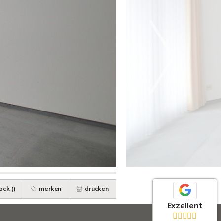
ock (
)
merken
drucken
Exzellent