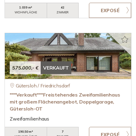
1.039 m²
42
WOHNFLÄCHE
ZIMMER
575.000,- €
VERKAUFT
Gütersloh / Friedrichsdorf
"""Verkauft"""Freistehendes Zweifamilienhaus
mit großem Flächenangebot, Doppelgarage,
Gütersloh-OT
Zweifamilienhaus
190,50 m²
7