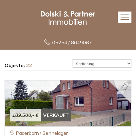
05254 / 8049067
Objekte:
22
189.500,- €
VERKAUFT
Paderborn / Sennelager