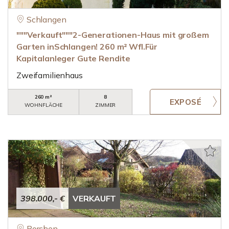
Schlangen
"""Verkauft"""2-Generationen-Haus mit großem
Garten inSchlangen! 260 m² Wfl.Für
Kapitalanleger Gute Rendite
Zweifamilienhaus
260 m²
8
WOHNFLÄCHE
ZIMMER
398.000,- €
VERKAUFT
Borchen