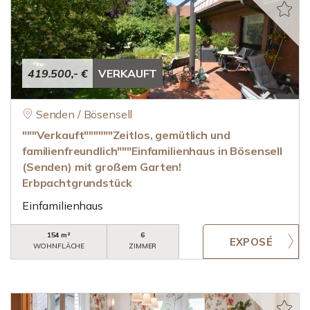
419.500,- €
VERKAUFT
Senden / Bösensell
"""Verkauft""""""Zeitlos, gemütlich und
familienfreundlich"""Einfamilienhaus in Bösensell
(Senden) mit großem Garten!
Erbpachtgrundstück
Einfamilienhaus
154 m²
6
WOHNFLÄCHE
ZIMMER