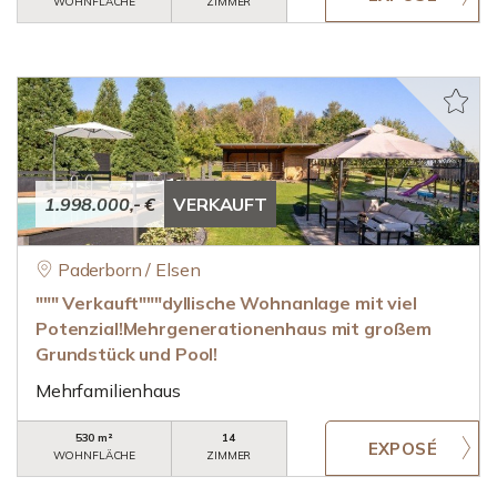
WOHNFLÄCHE
ZIMMER
1.998.000,- €
VERKAUFT
Paderborn / Elsen
""" Verkauft"""dyllische Wohnanlage mit viel
Potenzial!Mehrgenerationenhaus mit großem
Grundstück und Pool!
Mehrfamilienhaus
530 m²
14
WOHNFLÄCHE
ZIMMER