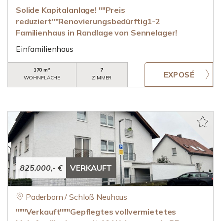
Solide Kapitalanlage! ""Preis
reduziert""Renovierungsbedürftig1-2
Familienhaus in Randlage von Sennelager!
Einfamilienhaus
170 m²
7
WOHNFLÄCHE
ZIMMER
825.000,- €
VERKAUFT
Paderborn / Schloß Neuhaus
"""Verkauft"""Gepflegtes vollvermietetes