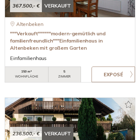
367.500,- €
VERKAUFT
Altenbeken
"""Verkauft""""""modern-gemütlich und
familienfreundlich"""Einfamilienhaus in
Altenbeken mit großem Garten
Einfamilienhaus
150 m²
5
WOHNFLÄCHE
ZIMMER
236.500,- €
VERKAUFT