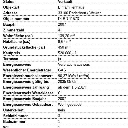
Status
Verkauft
Objektart
Einfamilienhaus
Adresse
33106 Paderborn / Wewer
Objektnummer
DI-BD-11573
Baujahr
2007
Zimmerzahl
4
Wohnfläche (ca.)
139,20 m²
Nutzfläche (ca.)
8,67 m²
Grundstücksfläche (ca.)
450 m²
Kaufpreis
520.000,- €
Terrasse
ja
Energieausweis
Verbrauchsausweis
Wesentlicher Energieträger
GAS
Energieverbrauchskennwert
90,37 kWh / (m²*a)
Energieausweis gültig bis
2035-05-05
Energieausweis Jahrgang
ab dem 1.5.2014
Energieausweis Werteklasse
C
Energieausweis Baujahr
2007
Energieausweis Gebäudeart
Wohngebäude
Unterkellert
nein
Schlafzimmer
3
Badezimmer
1
WC
1