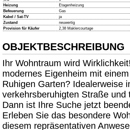
Heizung
Etagenheizung
Befeuerung
Gas
Kabel / Sat-TV
ja
Zustand
neuwertig
Provision für Käufer
2,38 Maklercourtage
OBJEKTBESCHREIBUNG
Ihr Wohntraum wird Wirklichkeit
modernes Eigenheim mit einem
Ruhigen Garten? Idealerweise i
verkehrsberuhigten Straße und 
Dann ist Ihre Suche jetzt beend
Erleben Sie das besondere Wo
diesem repräsentativen Anwesen